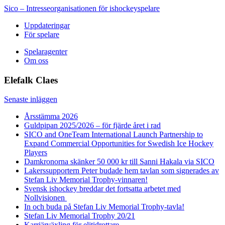
Sico – Intresseorganisationen för ishockeyspelare
Uppdateringar
För spelare
Spelaragenter
Om oss
Elefalk Claes
Senaste inläggen
Årsstämma 2026
Guldpipan 2025/2026 – för fjärde året i rad
SICO and OneTeam International Launch Partnership to
Expand Commercial Opportunities for Swedish Ice Hockey
Players
Damkronorna skänker 50 000 kr till Sanni Hakala via SICO
Lakerssupportern Peter budade hem tavlan som signerades av
Stefan Liv Memorial Trophy-vinnaren!
Svensk ishockey breddar det fortsatta arbetet med
Nollvisionen
In och buda på Stefan Liv Memorial Trophy-tavla!
Stefan Liv Memorial Trophy 20/21
Karriärväxling för elitidrottare