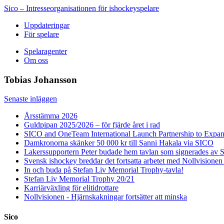
Sico – Intresseorganisationen för ishockeyspelare
Uppdateringar
För spelare
Spelaragenter
Om oss
Tobias Johansson
Senaste inläggen
Årsstämma 2026
Guldpipan 2025/2026 – för fjärde året i rad
SICO and OneTeam International Launch Partnership to Expan
Damkronorna skänker 50 000 kr till Sanni Hakala via SICO
Lakerssupportern Peter budade hem tavlan som signerades av 
Svensk ishockey breddar det fortsatta arbetet med Nollvisione
In och buda på Stefan Liv Memorial Trophy-tavla!
Stefan Liv Memorial Trophy 20/21
Karriärväxling för elitidrottare
Nollvisionen - Hjärnskakningar fortsätter att minska
Sico