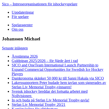
Sico – Intresseorganisationen för ishockeyspelare
Uppdateringar
För spelare
Spelaragenter
Om oss
Johansson Michael
Senaste inläggen
Årsstämma 2026
Guldpipan 2025/2026 – för fjärde året i rad
SICO and OneTeam International Launch Partnership to
Expand Commercial Opportunities for Swedish Ice Hockey
Players
Damkronorna skänker 50 000 kr till Sanni Hakala via SICO
Lakerssupportern Peter budade hem tavlan som signerades av
Stefan Liv Memorial Trophy-vinnaren!
Svensk ishockey breddar det fortsatta arbetet med
Nollvisionen
In och buda på Stefan Liv Memorial Trophy-tavla!
Stefan Liv Memorial Trophy 20/21
Karriärväxling för elitidrottare