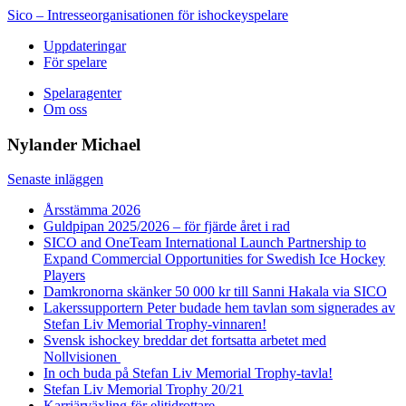
Sico – Intresseorganisationen för ishockeyspelare
Uppdateringar
För spelare
Spelaragenter
Om oss
Nylander Michael
Senaste inläggen
Årsstämma 2026
Guldpipan 2025/2026 – för fjärde året i rad
SICO and OneTeam International Launch Partnership to
Expand Commercial Opportunities for Swedish Ice Hockey
Players
Damkronorna skänker 50 000 kr till Sanni Hakala via SICO
Lakerssupportern Peter budade hem tavlan som signerades av
Stefan Liv Memorial Trophy-vinnaren!
Svensk ishockey breddar det fortsatta arbetet med
Nollvisionen
In och buda på Stefan Liv Memorial Trophy-tavla!
Stefan Liv Memorial Trophy 20/21
Karriärväxling för elitidrottare