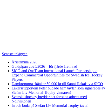
Senaste inläggen
Årsstämma 2026
Guldpipan 2025/2026 – för fjärde året i rad
SICO and OneTeam International Launch Partnership to
Expand Commercial Opportunities for Swedish Ice Hockey
Players
Damkronorna skänker 50 000 kr till Sanni Hakala via SICO
Lakerssupportern Peter budade hem tavlan som signerades av
Stefan Liv Memorial Trophy-vinnaren!
Svensk ishockey breddar det fortsatta arbetet med
Nollvisionen
In och buda på Stefan Liv Memorial Trophy-tavla!