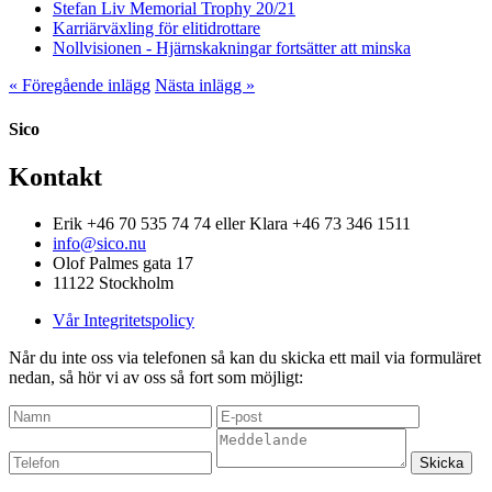
Stefan Liv Memorial Trophy 20/21
Karriärväxling för elitidrottare
Nollvisionen - Hjärnskakningar fortsätter att minska
« Föregående inlägg
Nästa inlägg »
Sico
Kontakt
Erik +46 70 535 74 74 eller Klara +46 73 346 1511
info@sico.nu
Olof Palmes gata 17
11122 Stockholm
Vår Integritetspolicy
Når du inte oss via telefonen så kan du skicka ett mail via formuläret
nedan, så hör vi av oss så fort som möjligt: