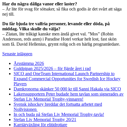
Har du några dåliga vanor eller laster?
– Är lite för svag för sötsaker, så fika och godis är det svårt att säga
nej till.
Du får bjuda tre valfria personer, levande eller döda, på
middag. Vilka skulle du välja?
– Zlatan, lite tråkigt kanske men ändå givet val. ”Mos” (Robin
Andersson, reds anm) i Paradise Hotel verkar helt lost, fast skön
som få. David Hellenius, grymt rolig och en härlig programledare.
Senaste inläggen
Årsstämma 2026
Guldpipan 2025/2026 – för fjärde året i rad
SICO and OneTeam International Launch Partnership to
Expand Commercial Opportunities for Swedish Ice Hockey
Players
Damkronorna skänker 50 000 kr till Sanni Hakala via SICO
Lakerssupportern Peter budade hem tavlan som signerades av
Stefan Liv Memorial Trophy-vinnaren!
Svensk ishockey breddar det fortsatta arbetet med
Nollvisionen
In och buda på Stefan Liv Memorial Trophy-tavla!
Stefan Liv Memorial Trophy 20/21
Karriärväxling för elitidrottare