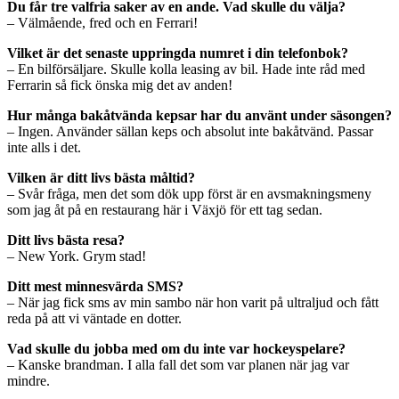
Du får tre valfria saker av en ande. Vad skulle du välja?
– Välmående, fred och en Ferrari!
Vilket är det senaste uppringda numret i din telefonbok?
– En bilförsäljare. Skulle kolla leasing av bil. Hade inte råd med
Ferrarin så fick önska mig det av anden!
Hur många bakåtvända kepsar har du använt under säsongen?
– Ingen. Använder sällan keps och absolut inte bakåtvänd. Passar
inte alls i det.
Vilken är ditt livs bästa måltid?
– Svår fråga, men det som dök upp först är en avsmakningsmeny
som jag åt på en restaurang här i Växjö för ett tag sedan.
Ditt livs bästa resa?
– New York. Grym stad!
Ditt mest minnesvärda SMS?
– När jag fick sms av min sambo när hon varit på ultraljud och fått
reda på att vi väntade en dotter.
Vad skulle du jobba med om du inte var hockeyspelare?
– Kanske brandman. I alla fall det som var planen när jag var
mindre.