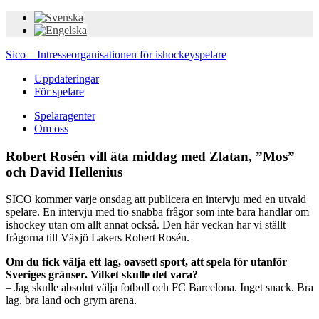
Sico – Intresseorganisationen för ishockeyspelare
Uppdateringar
För spelare
Spelaragenter
Om oss
Robert Rosén vill äta middag med Zlatan, ”Mos”
och David Hellenius
SICO kommer varje onsdag att publicera en intervju med en utvald
spelare. En intervju med tio snabba frågor som inte bara handlar om
ishockey utan om allt annat också. Den här veckan har vi ställt
frågorna till Växjö Lakers Robert Rosén.
Om du fick välja ett lag, oavsett sport, att spela för utanför
Sveriges gränser. Vilket skulle det vara?
– Jag skulle absolut välja fotboll och FC Barcelona. Inget snack. Bra
lag, bra land och grym arena.