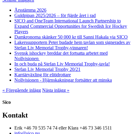
Årsstämma 2026
Guldpipan 2025/2026 – för fjärde året i rad
SICO and OneTeam International Launch Partnership to
Expand Commercial Opportunities for Swedish Ice Hockey
Players
Damkronorna skänker 50 000 kr till Sanni Hakala via SICO
Lakerssupportern Peter budade hem tavlan som signerades av
Stefan Liv Memorial Trophy-vinnaren!
Svensk ishockey breddar det fortsatta arbetet med
Nollvisionen
In och buda på Stefan Liv Memorial Trophy-tavla!
Stefan Liv Memorial Trophy 20/21
Karriärväxling för elitidrottare
Nollvisionen - Hjärnskakningar fortsätter att minska
« Föregående inlägg
Nästa inlägg »
Sico
Kontakt
Erik +46 70 535 74 74 eller Klara +46 73 346 1511
info@sico.nu