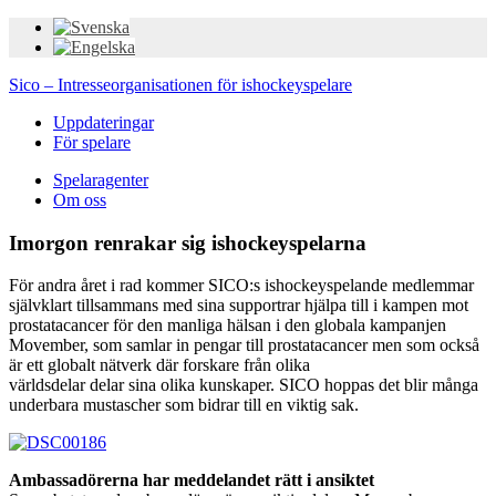
Sico – Intresseorganisationen för ishockeyspelare
Uppdateringar
För spelare
Spelaragenter
Om oss
Imorgon renrakar sig ishockeyspelarna
För andra året i rad kommer SICO:s ishockeyspelande medlemmar
självklart tillsammans med sina supportrar hjälpa till i kampen mot
prostatacancer för den manliga hälsan i den globala kampanjen
Movember, som samlar in pengar till prostatacancer men som också
är ett globalt nätverk där forskare från olika
världsdelar delar sina olika kunskaper. SICO hoppas det blir många
underbara mustascher som bidrar till en viktig sak.
Ambassadörerna har meddelandet rätt i ansiktet