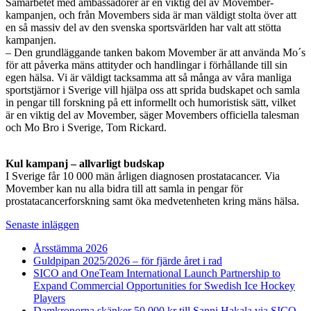
Samarbetet med ambassadörer är en viktig del av Movember-
kampanjen, och från Movembers sida är man väldigt stolta över att
en så massiv del av den svenska sportsvärlden har valt att stötta
kampanjen.
– Den grundläggande tanken bakom Movember är att använda Mo´s
för att påverka mäns attityder och handlingar i förhållande till sin
egen hälsa. Vi är väldigt tacksamma att så många av våra manliga
sportstjärnor i Sverige vill hjälpa oss att sprida budskapet och samla
in pengar till forskning på ett informellt och humoristisk sätt, vilket
är en viktig del av Movember, säger Movembers officiella talesman
och Mo Bro i Sverige, Tom Rickard.
Kul kampanj – allvarligt budskap
I Sverige får 10 000 män årligen diagnosen prostatacancer. Via
Movember kan nu alla bidra till att samla in pengar för
prostatacancerforskning samt öka medvetenheten kring mäns hälsa.
Senaste inläggen
Årsstämma 2026
Guldpipan 2025/2026 – för fjärde året i rad
SICO and OneTeam International Launch Partnership to
Expand Commercial Opportunities for Swedish Ice Hockey
Players
Damkronorna skänker 50 000 kr till Sanni Hakala via SICO