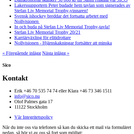
Lakerssupportern Peter budade hem tavlan som signerades av
Stefan Liv Memorial Trophy-vinnaren!
Svensk ishockey breddar det fortsatta arbetet med
Nollvisionen
In och buda på Stefan Liv Memorial Trophy-tavla!
Stefan Liv Memorial Trophy 20/21
Karriärväxling för elitidrottare
Nollvisionen - Hjärnskakningar fortsätter att minska
« Föregående inlägg
Nästa inlägg »
Sico
Kontakt
Erik +46 70 535 74 74 eller Klara +46 73 346 1511
info@sico.nu
Olof Palmes gata 17
11122 Stockholm
Vår Integritetspolicy
Når du inte oss via telefonen så kan du skicka ett mail via formuläret
nedan, så hör vi av oss så fort som möjligt: