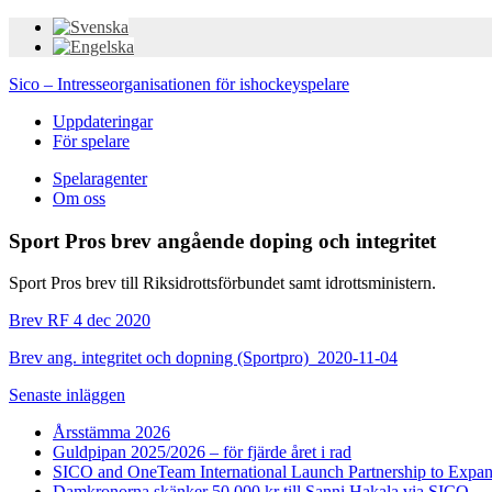
Sico – Intresseorganisationen för ishockeyspelare
Uppdateringar
För spelare
Spelaragenter
Om oss
Sport Pros brev angående doping och integritet
Sport Pros brev till Riksidrottsförbundet samt idrottsministern.
Brev RF 4 dec 2020
Brev ang. integritet och dopning (Sportpro)_2020-11-04
Senaste inläggen
Årsstämma 2026
Guldpipan 2025/2026 – för fjärde året i rad
SICO and OneTeam International Launch Partnership to Expan
Damkronorna skänker 50 000 kr till Sanni Hakala via SICO