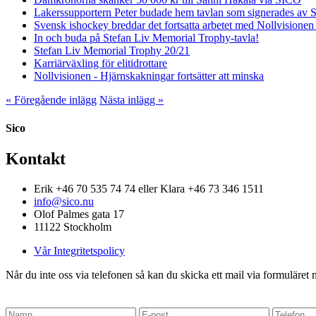
Lakerssupportern Peter budade hem tavlan som signerades av 
Svensk ishockey breddar det fortsatta arbetet med Nollvisione
In och buda på Stefan Liv Memorial Trophy-tavla!
Stefan Liv Memorial Trophy 20/21
Karriärväxling för elitidrottare
Nollvisionen - Hjärnskakningar fortsätter att minska
« Föregående inlägg
Nästa inlägg »
Sico
Kontakt
Erik +46 70 535 74 74 eller Klara +46 73 346 1511
info@sico.nu
Olof Palmes gata 17
11122 Stockholm
Vår Integritetspolicy
Når du inte oss via telefonen så kan du skicka ett mail via formuläret n