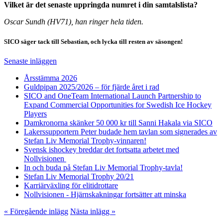
Vilket är det senaste uppringda numret i din samtalslista?
Oscar Sundh (HV71), han ringer hela tiden.
SICO säger tack till Sebastian, och lycka till resten av säsongen!
Senaste inläggen
Årsstämma 2026
Guldpipan 2025/2026 – för fjärde året i rad
SICO and OneTeam International Launch Partnership to
Expand Commercial Opportunities for Swedish Ice Hockey
Players
Damkronorna skänker 50 000 kr till Sanni Hakala via SICO
Lakerssupportern Peter budade hem tavlan som signerades av
Stefan Liv Memorial Trophy-vinnaren!
Svensk ishockey breddar det fortsatta arbetet med
Nollvisionen
In och buda på Stefan Liv Memorial Trophy-tavla!
Stefan Liv Memorial Trophy 20/21
Karriärväxling för elitidrottare
Nollvisionen - Hjärnskakningar fortsätter att minska
« Föregående inlägg
Nästa inlägg »