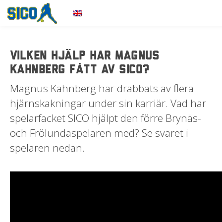
Uppdateringar
För spelare
Vilken hjälp har Magnus
Kahnberg fått av SICO?
Spelaragenter
Magnus Kahnberg har drabbats av flera
Om oss
hjärnskakningar under sin karriär. Vad har
spelarfacket SICO hjälpt den förre Brynäs-
och Frölundaspelaren med? Se svaret i
spelaren nedan.