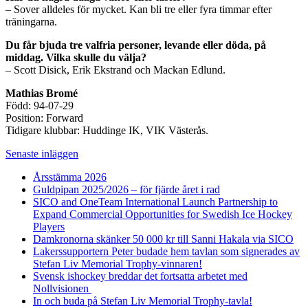
– Sover alldeles för mycket. Kan bli tre eller fyra timmar efter
träningarna.
Du får bjuda tre valfria personer, levande eller döda, på
middag. Vilka skulle du välja?
– Scott Disick, Erik Ekstrand och Mackan Edlund.
Mathias Bromé
Född: 94-07-29
Position: Forward
Tidigare klubbar: Huddinge IK, VIK Västerås.
Senaste inläggen
Årsstämma 2026
Guldpipan 2025/2026 – för fjärde året i rad
SICO and OneTeam International Launch Partnership to
Expand Commercial Opportunities for Swedish Ice Hockey
Players
Damkronorna skänker 50 000 kr till Sanni Hakala via SICO
Lakerssupportern Peter budade hem tavlan som signerades av
Stefan Liv Memorial Trophy-vinnaren!
Svensk ishockey breddar det fortsatta arbetet med
Nollvisionen
In och buda på Stefan Liv Memorial Trophy-tavla!