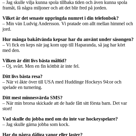
– Jag skulle vilja kunna spola tillbaka tiden och även kunna spola
framåt, få några miljoner och att det blir fred på jorden.
Vilket är det senaste uppringda numret i din telefonbok?
– Min vän Ludvig Andersson. Vi pratade om allt mellan himmel och
jord.
Hur många bakåtvända kepsar har du använt under säsongen?
– Vi fick en keps när jag kom upp till Haparanda, så jag har kört
med den.
Vilken är ditt livs bästa måltid?
– Oj, svårt. Men en fin köttbit är inte fel.
Ditt livs bästa resa?
– När vi åkte över till USA med Huddinge Hockeys 94:or och
spelade en turnering.
Ditt mest minnesvärda SMS?
– När min brorsa skickade att de hade fått sitt första barn. Det var
stort!
Vad skulle du jobba med om du inte var hockeyspelare?
– Jag skulle gärna jobba som kock.
Har du några dåliga vanor eller laster?