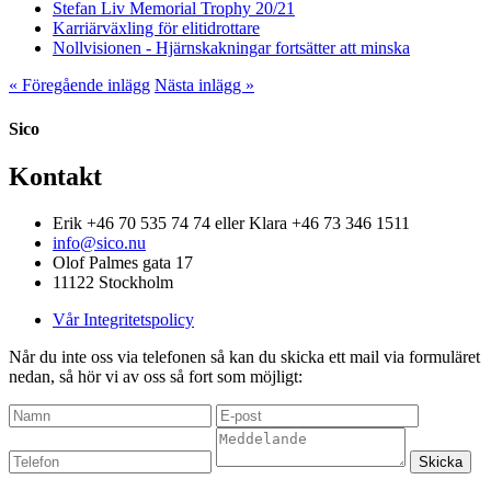
Stefan Liv Memorial Trophy 20/21
Karriärväxling för elitidrottare
Nollvisionen - Hjärnskakningar fortsätter att minska
« Föregående inlägg
Nästa inlägg »
Sico
Kontakt
Erik +46 70 535 74 74 eller Klara +46 73 346 1511
info@sico.nu
Olof Palmes gata 17
11122 Stockholm
Vår Integritetspolicy
Når du inte oss via telefonen så kan du skicka ett mail via formuläret
nedan, så hör vi av oss så fort som möjligt: