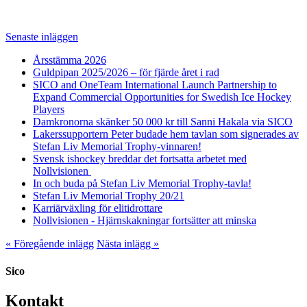
Senaste inläggen
Årsstämma 2026
Guldpipan 2025/2026 – för fjärde året i rad
SICO and OneTeam International Launch Partnership to
Expand Commercial Opportunities for Swedish Ice Hockey
Players
Damkronorna skänker 50 000 kr till Sanni Hakala via SICO
Lakerssupportern Peter budade hem tavlan som signerades av
Stefan Liv Memorial Trophy-vinnaren!
Svensk ishockey breddar det fortsatta arbetet med
Nollvisionen
In och buda på Stefan Liv Memorial Trophy-tavla!
Stefan Liv Memorial Trophy 20/21
Karriärväxling för elitidrottare
Nollvisionen - Hjärnskakningar fortsätter att minska
« Föregående inlägg
Nästa inlägg »
Sico
Kontakt