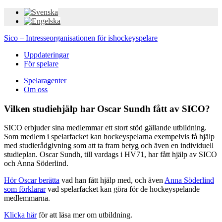
Sico – Intresseorganisationen för ishockeyspelare
Uppdateringar
För spelare
Spelaragenter
Om oss
Vilken studiehjälp har Oscar Sundh fått av SICO?
SICO erbjuder sina medlemmar ett stort stöd gällande utbildning.
Som medlem i spelarfacket kan hockeyspelarna exempelvis få hjälp
med studierådgivning som att ta fram betyg och även en individuell
studieplan. Oscar Sundh, till vardags i HV71, har fått hjälp av SICO
och Anna Söderlind.
Hör Oscar berätta
vad han fått hjälp med, och även
Anna Söderlind
som förklarar
vad spelarfacket kan göra för de hockeyspelande
medlemmarna.
Klicka här
för att läsa mer om utbildning.